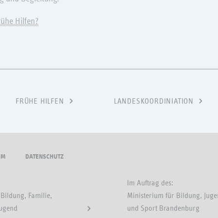
rühe Hilfen?
FRÜHE HILFEN
LANDESKOORDINIATION
UM
DATENSCHUTZ
Im Auftrag des:
Bildung, Familie,
Ministerium für Bildung, Jug
Jugend
und Sport Brandenburg